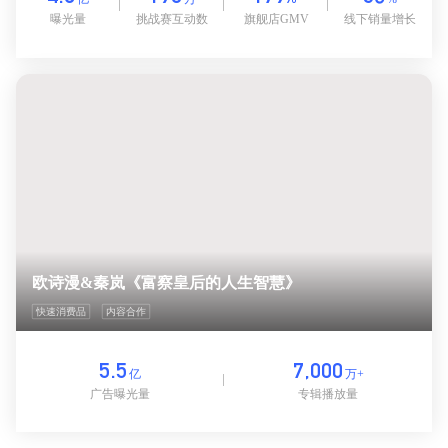
曝光量
挑战赛互动数
旗舰店GMV
线下销量增长
欧诗漫&秦岚《富察皇后的人生智慧》
快速消费品
内容合作
5.5
7,000
亿
万+
广告曝光量
专辑播放量