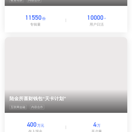
教育培训
内容合作
11550
10000
份
+
专辑量
用户日活
陆金所喜财钱包“天卡计划”
互联网金融
内容合作
400
4
万元
万
存入现金
开户量