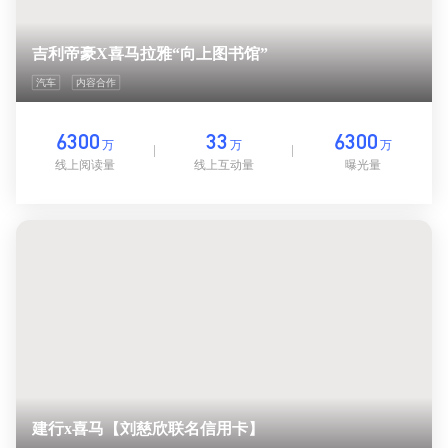
吉利帝豪X喜马拉雅“向上图书馆”
汽车
内容合作
6300
33
6300
万
万
万
线上阅读量
线上互动量
曝光量
建行x喜马【刘慈欣联名信用卡】