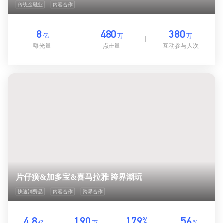
传统金融业
内容合作
8
480
380
亿
万
万
曝光量
点击量
互动参与人次
片仔癀&加多宝&喜马拉雅 跨界潮玩
快速消费品
内容合作
跨界合作
4.8
190
179%
56
亿
万
%