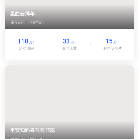
昆曲云拜年
出行旅游
声音互动
110
33
15
万+
万+
万+
活动访问
参与人数
有声明信片
平安知码喜马云书院