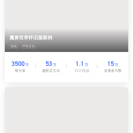
魔兽世界怀旧服案例
游戏
声音互动
3500
53
1.1
15
万
万
万
万
曝光量
趣配音互动
UGC作品
直播参与数