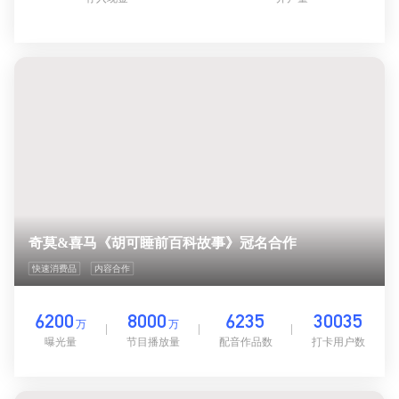
奇莫&喜马《胡可睡前百科故事》冠名合作
快速消费品
内容合作
6200
8000
6235
30035
万
万
曝光量
节目播放量
配音作品数
打卡用户数