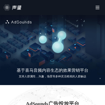
首页
产品平台
营销资源
合作案例
政策查询
基
于
喜
马
音
频
内
容
生
态
的
效
果
营
销
平
台
支持人群属性，兴趣，场景等多种灵活精准的人群触达
AdSounds广告投放平台